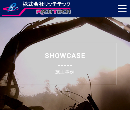
t
o
g
g
l
e
SHOWCASE
n
_____
a
施工事例
v
i
g
a
t
i
o