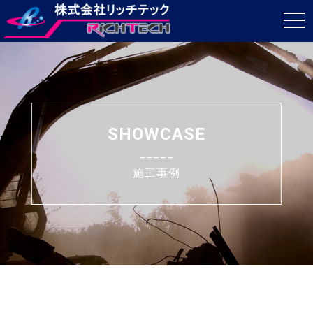
t
o
g
g
l
e
SHOWCASE
n
_____
a
施工事例
v
i
g
a
t
i
o