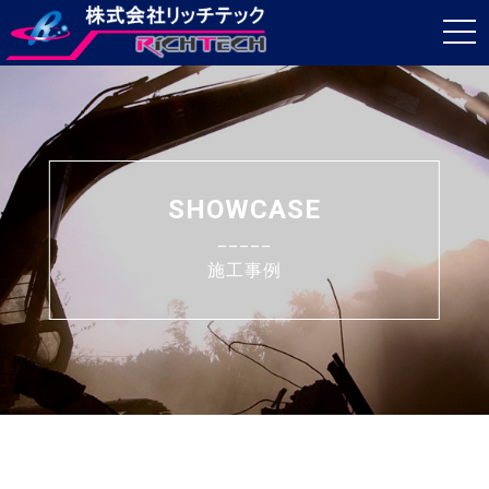
t
o
g
g
l
e
SHOWCASE
n
_____
a
施工事例
v
i
g
a
t
i
o