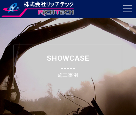
t
o
g
g
l
e
SHOWCASE
n
_____
a
施工事例
v
i
g
a
t
i
o