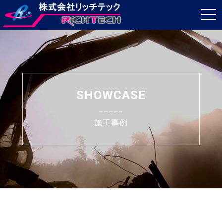
t
o
g
g
l
e
SHOWCASE
n
_____
a
施工事例
v
i
g
a
t
i
o