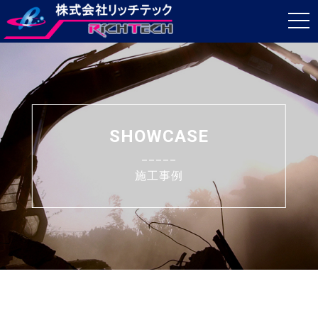
t
o
g
g
l
e
SHOWCASE
n
_____
a
施工事例
v
i
g
a
t
i
o