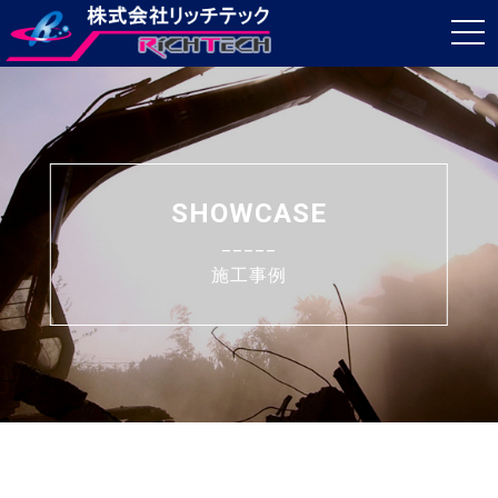
t
o
g
g
l
e
SHOWCASE
n
_____
a
施工事例
v
i
g
a
t
i
o