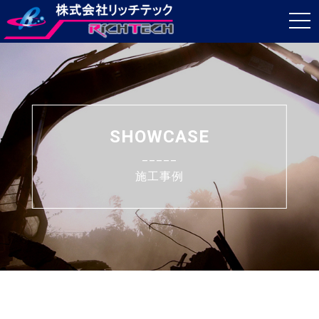
t
o
g
g
l
e
SHOWCASE
n
_____
a
施工事例
v
i
g
a
t
i
o