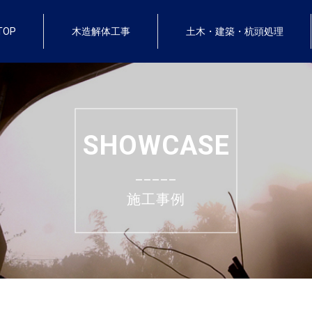
TOP
木造解体工事
土木・建築・杭頭処理
SHOWCASE
_____
施工事例