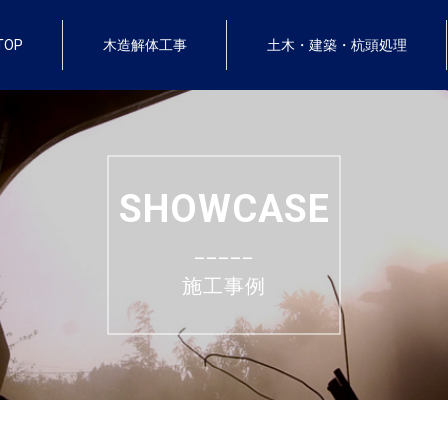
TOP
木造解体工事
土木・建築・杭頭処理
SHOWCASE
_____
施工事例