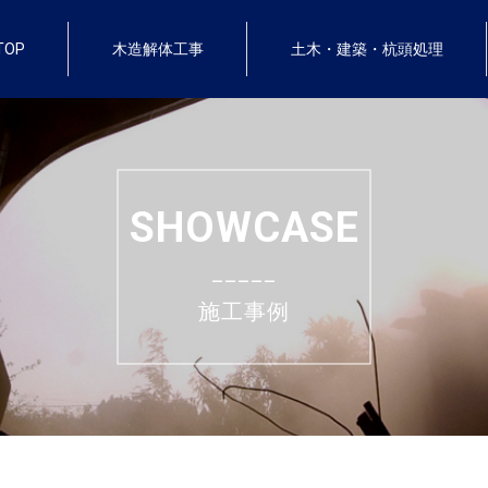
TOP
木造解体工事
土木・建築・杭頭処理
SHOWCASE
_____
施工事例