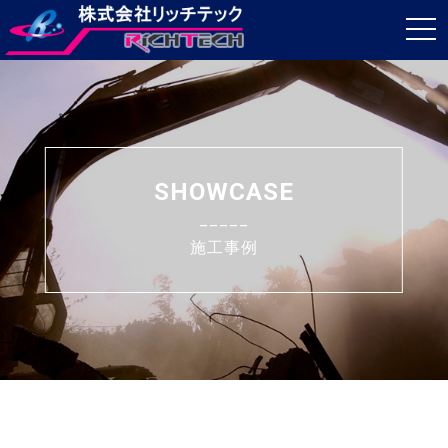
t
o
g
g
l
e
SHOWCASE
n
_____
a
施工事例
v
i
g
a
t
i
o