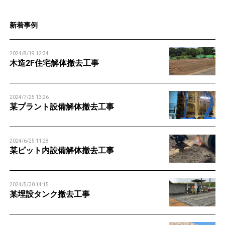
n
新着事例
2024/8/19 12:34
木造2F住宅解体撤去工事
2024/7/25 13:26
某プラント設備解体撤去工事
2024/6/25 11:28
某ピット内設備解体撤去工事
2024/5/30 14:15
某埋設タンク撤去工事